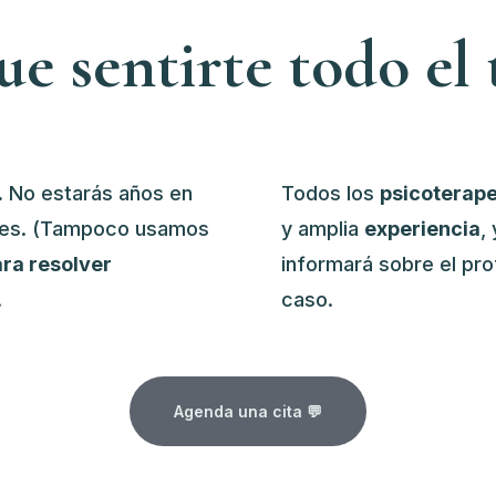
ue sentirte todo el
.
No estarás años en
Todos los
psicoterap
ques. (Tampoco usamos
y amplia
experiencia
,
ara resolver
informará sobre el pro
.
caso.
Agenda una cita 💬