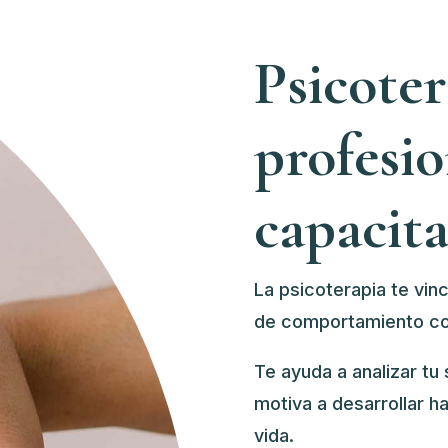
Psicote
profesio
capacit
La psicoterapia te vin
de comportamiento c
o
Te ayuda a analizar tu s
motiva a desarrollar h
vida.