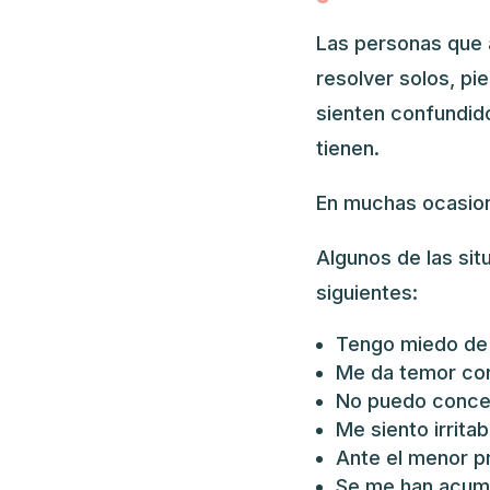
Las personas que 
resolver solos, pi
sienten confundido
tienen.
En muchas ocasion
Algunos de las sit
siguientes:
Tengo miedo de 
Me da temor con
No puedo concen
Me siento irritab
Ante el menor p
Se me han acumu