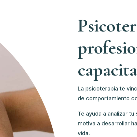
Psicote
profesio
capacit
La psicoterapia te vin
de comportamiento c
o
Te ayuda a analizar tu s
motiva a desarrollar h
vida.