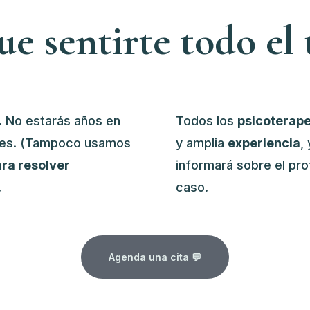
ue sentirte todo el
.
No estarás años en
Todos los
psicoterap
ques. (Tampoco usamos
y amplia
experiencia
,
ara resolver
informará sobre el pro
.
caso.
Agenda una cita 💬