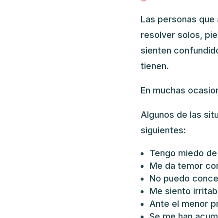
Las personas que 
resolver solos, pi
sienten confundido
tienen.
En muchas ocasion
Algunos de las sit
siguientes:
Tengo miedo de 
Me da temor con
No puedo concen
Me siento irritab
Ante el menor p
Se me han acumu