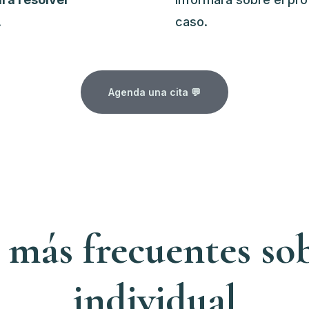
.
caso.
Agenda una cita 💬
 más frecuentes sob
individual