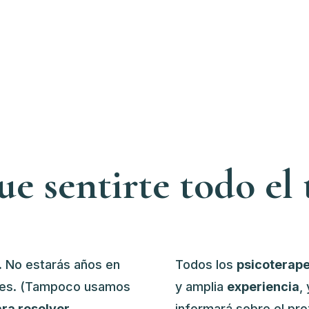
ue sentirte todo el
.
No estarás años en
Todos los
psicoterap
ques. (Tampoco usamos
y amplia
experiencia
,
ara resolver
informará sobre el pro