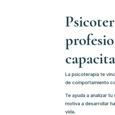
Psicote
profesio
capacit
La psicoterapia te vin
de comportamiento c
o
Te ayuda a analizar tu s
motiva a desarrollar h
vida.