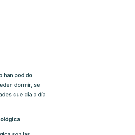
o han podido
ueden dormir, se
ades que día a día
ológica
gica son las